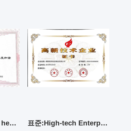
표준:Occupational health and safety management system certificate
표준:High-tech Enterprise Certificate