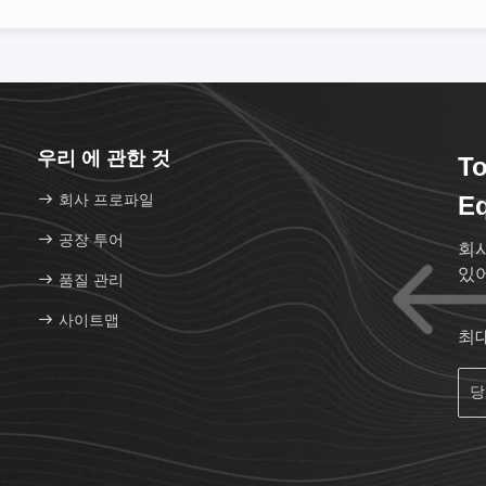
우리 에 관한 것
To
회사 프로파일
Eq
공장 투어
회
있
품질 관리
사이트맵
최