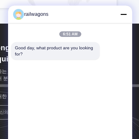
railwagons
6:51 AM
ngling Tieke Railway
Good day, what product are you looking 
for?
uipment Co.,Ltd
사는 철도 수송비 왜건과 악귀들을 설계하고 제조함에
어 분화시킵니다.
대한 빨리 연락할게요
합류하세요