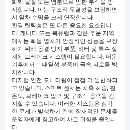
화학 물질 또는 염분으로 인한 부식을 방
지합니다. 이는 구조적 무결성을 보장하면
서 열차 수명을 크게 연장합니다.
환경 탄력성은 또 다른 중요한 요소입니
다. 캐나다 또는 북유럽과 같은 추운 지역
에서는 화물 열차가 안정적인 성능을 보장
하기 위해 동결 방지 부품, 히터 및 특수 설
계된 브레이크 시스템이 필요합니다. 더운
기후에서는 내열성 부품이 금속 피로를 방
지합니다.
디지털 안전 모니터링이 점점 더 일반화되
고 있습니다. 스마트 센서는 차축 하중, 휠
온도, 브레이크 압력 및 구조적 응력을 감
집
지할 수 있습니다. 이러한 시스템은 심각
통링 티에케 철도 기자재 주식회사 (티에케 철도)은 2016년에 중국
제품
한 문제가 발생하기 전에 잠재적인 문제를
철도청 하에 공장으로부터 변환된 첨단 기술 민간 기업입니다. 다
양한 철도 왜건을 빌리고 셀프 사용을 위한 철도 선로를 소유하는
운영자에게 경고하여 사고 위험을 줄입니
인더스트리얼과 마이닝, 야금학, 화학, 석유, 에너지, 기호논리학과
우리 에 관한 것
다.
지방철도 교통의 고객들에게 다양한 왜건 예비품을 제공하면서, 그