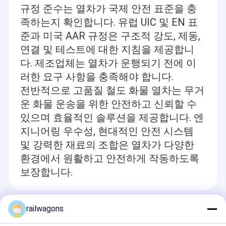
것은 제조업, 수리에서 분화시킵니다.
규정 준수는 열차가 국제 안전 표준을 충
공장 투어
족하는지 확인합니다. 유럽 UIC 및 EN 표
티에케 철도는 방법과 고속도 열차와 난징 루커우 국제공항을 나타
품질 관리
내기 위한 유익한 거리로, 사자 산 첨단 기술 산업 개발 구역, 통링
준과 미국 AAR 규정은 구조적 강도, 제동,
시, 안휘성에 위치합니다. 그것은 850만 USD 등록 수도, 60000㎡
연결 및 테스트에 대한 지침을 제공합니
covered 지역과 30000㎡plant 지역을 가지고 있습니다. 250명의 근로
저희와 연락
다. 제조업체는 열차가 운행되기 전에 이
자가 있으며, 그것의 30이 고위이고 중간 기술자들이고, 중국철도
의 부유한 조업 경험을 가집니다.
러한 요구 사항을 충족해야 합니다.
인용 을 요청 하십시오
전반적으로 고품질 철도 화물 열차는 무거
통링 티에케 철도 기자재 주식회사는 철도 왜건 제조와 수리를 위
한 완전한 제품 라인을 가지고 있습니다. 그것은 철도 왜건 R&D와
운 화물 운송을 위한 안전하고 신뢰할 수
같은 포괄적인 서비스를 제공할 수 있고 제조업, 철도 왜건 재구성,
있으며 효율적인 솔루션을 제공합니다. 엔
철도 왜건 수리, 철도 왜건 렌팅, 철도가 예비품과 등을 왜건. 그것
철도 수송비 왜건
은 무개 화차, 평평한 왜건, 자체 부림 화차, 뜨거운 금속 왜건, 호퍼
지니어링 우수성, 현대적인 안전 시스템
차와 다른 특수 함수 왜건과 같은 다양한 경편궤도 왜건을 제조하
경편궤도 호퍼차
및 강력한 재료의 조합은 열차가 다양한
고 유지하고 수리합니다. 게다가, 시스템 각부와 다른 웨건 일부를
환경에서 원활하고 안전하게 작동하도록
연결하면서, 티에케 철도는 시스템 각부에 브레이크를 걸면서, 다
경편궤도 탱커 왜건
양한 종류의 웨건 악귀들, 윤축과 같은 웨건 예비품을 제조하고 공
보장합니다.
급할 수 있습니다. 매년 티에케 철도는 1000 이상 세트 왜건, 수리
3000 세트 왜건, 임대 650-1000 세트 왜건과 팔아 넘김 50,000 세트
경편궤도 유개 화물 열차
왜건 예비품을 제조할 수 있습니다.
Recommended Products
railwagons
컨테이너 평평한 왜건
민간기업이 철도 차량을 공기업과 중심 기업에게 빌려주기 위한 전
례를 만드는 600대 세트 평평한 왜건, 차이나 레일웨이 그룹(CRG),