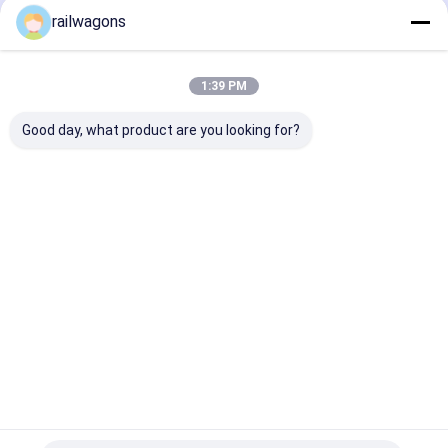
Recommended Products
railwagons
1:39 PM
Good day, what product are you looking for?
25톤 전기 철도 평면차
높은 하중과 내구성 프
철도차 보기 부품
자율주행 철도 평면차
레임을 갖춘 25t 차축
윙 류가 가능한 
하중 미터 게이지 왜건
화 장치
대차
문의 보내기
문의 보내기
문의 보
Desktop Site
홈
사이트맵
연락처
사이트맵
개인정보 보호 정책
품질
철도 수송비 왜건
중국 공장.Copyright © 2026 Tongling Tieke
Railway Equipment Co.,Ltd. All Rights Reserved.