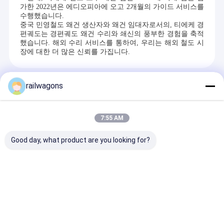
가한 2022년은 에디오피아에 오고 2개월의 가이드 서비스를
수행했습니다.
중국 민영철도 왜건 생산자와 왜건 임대자로서의, 티에케 경
편궤도는 경편궤도 왜건 수리와 쇄신의 풍부한 경험을 축적
했습니다. 해외 수리 서비스를 통하여, 우리는 해외 철도 시
장에 대한 더 많은 신뢰를 가집니다.
Recommended Products
railwagons
7:55 AM
Good day, what product are you looking for?
1067mm 케이프 게이
안정기 광석 광물
지 Bogie Freight
를 위한 UIC 60
Wagon Bogie 20 톤 지
화물 열차 호퍼
불로드 80m 작은 곡선
반경
문의 보내기
문의 보내기
문의 보