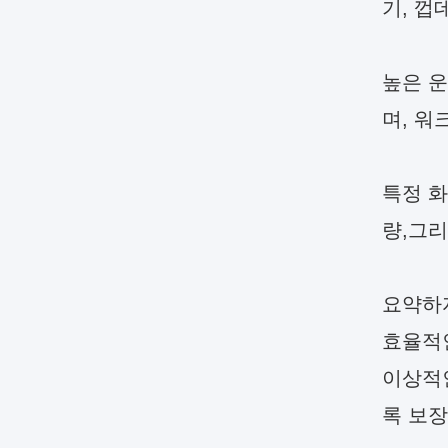
기, 껍
높은 운
며, 워
특정 화
량,그리
요약하자
효율적
이상적인
록 보장