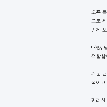
오픈 
으로 
언제 오
대량, 
적합합
쉬운 탑
적이고 
편리한 