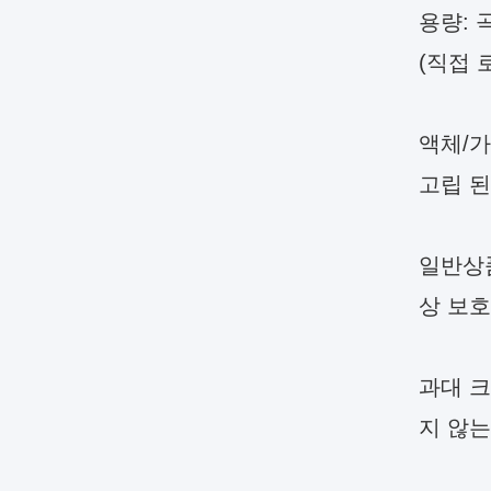
용량: 
(직접 
액체/가
고립 된
일반상품
상 보호
과대 크
지 않는