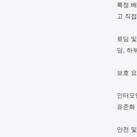
특정 배
고 직
로딩 및
딩, 하
보호 요
인터모델
표준화
안전 및