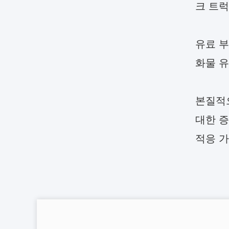
크 트럭
유료 부
화물 
본질적으
대한 증
적응 