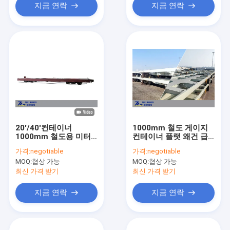
지금 연락
지금 연락
20'/40'컨테이너
1000mm 철도 게이지
1000mm 철도용 미터
컨테이너 플랫 왜건 급
게이지 컨테이너 플랫
여 하중 55톤 AAR 에어
가격:
negotiable
가격:
negotiable
왜건
브레이크 왜건
MOQ:
협상 가능
MOQ:
협상 가능
최신 가격 받기
최신 가격 받기
지금 연락
지금 연락