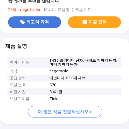
탑 왜건을 측면을 댔습니다
가격：negotiable
MOQ：교섭할 수 있습니다
최고의 가격
지금 연락
제품 설명
,
,
1435 밀리미터 탄차
내레로 계측기 탄차
하이 라이트
미터 계측기 탄차
가격
negotiable
공급 능력
매년마다 1000개 세트
모델 번호
C70
배달 시간
3-6개월
브랜드 이름
Tieke
더 많은 것을 전망하십시오