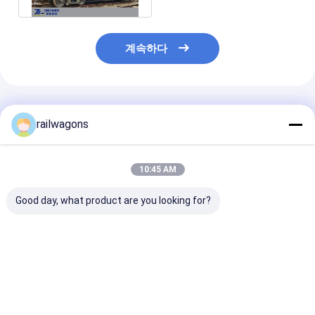
계속하다
추천된 제품
railwagons
10:45 AM
Good day, what product are you looking for?
보통 상품 UIC 표준 동
차축 부하 23.5t 볼륨
최대 70T 페이
안 60t 페이로드 경편궤
82 M3를 갖춘
120km/H를 갖
도 오픈 탑 왜건
1520mm 게이지 철도
1520mm 게이
왜건
개방형 왜건 석탄
속도
최고의 가격
최고의 가격
최고의 